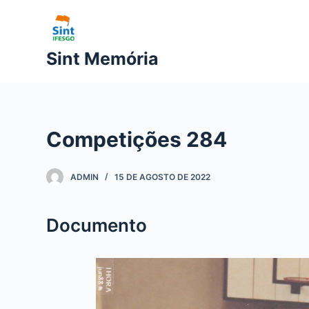
P
u
l
Sint Memória
a
r
p
a
Competições 284
r
a
o
ADMIN
15 DE AGOSTO DE 2022
c
o
Documento
n
t
e
ú
d