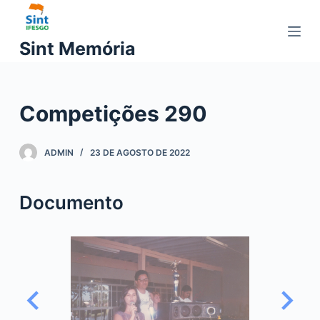
P
u
Sint Memória
l
a
r
Competições 290
p
a
r
ADMIN
23 DE AGOSTO DE 2022
a
o
Documento
c
o
n
t
e
ú
d