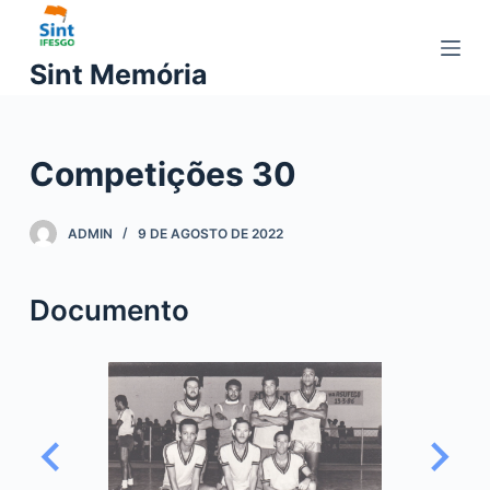
P
u
Sint Memória
l
a
r
Competições 30
p
a
r
ADMIN
9 DE AGOSTO DE 2022
a
o
Documento
c
o
n
t
e
ú
d