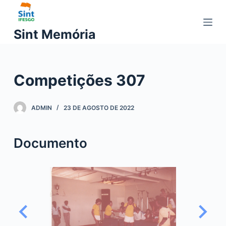
P
u
Sint Memória
l
a
r
Competições 307
p
a
r
ADMIN
23 DE AGOSTO DE 2022
a
o
Documento
c
o
n
t
e
ú
d