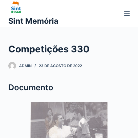
P
u
Sint Memória
l
a
r
Competições 330
p
a
r
ADMIN
23 DE AGOSTO DE 2022
a
o
Documento
c
o
n
t
e
ú
d