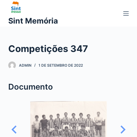
P
u
Sint Memória
l
a
r
Competições 347
p
a
r
ADMIN
1 DE SETEMBRO DE 2022
a
o
Documento
c
o
n
t
e
ú
d