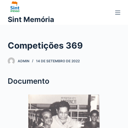
P
u
Sint Memória
l
a
r
Competições 369
p
a
r
ADMIN
14 DE SETEMBRO DE 2022
a
o
Documento
c
o
n
t
e
ú
d