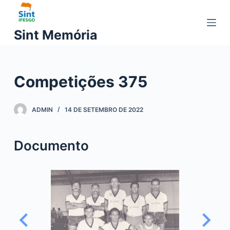
P
u
Sint Memória
l
a
r
Competições 375
p
a
r
ADMIN
14 DE SETEMBRO DE 2022
a
o
Documento
c
o
n
t
e
ú
d