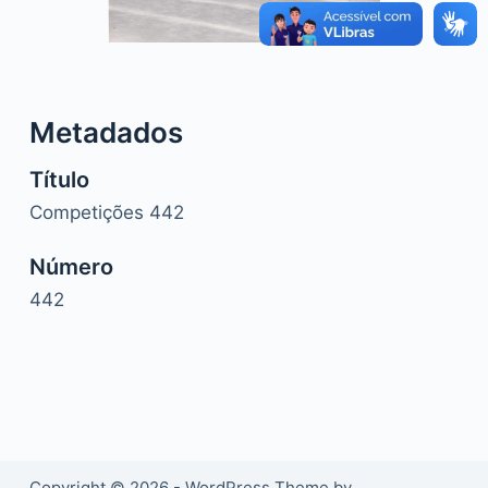
o
Metadados
Título
Competições 442
Número
442
Copyright © 2026 - WordPress Theme by