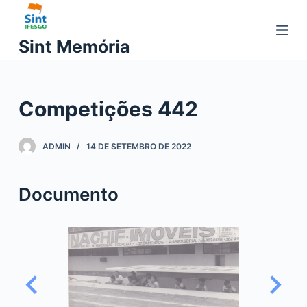
P
u
Sint Memória
l
a
r
Competições 442
p
a
r
ADMIN
14 DE SETEMBRO DE 2022
a
o
Documento
c
o
n
t
e
ú
d