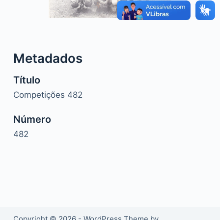
o
Metadados
Título
Competições 482
Número
482
Copyright © 2026 - WordPress Theme by