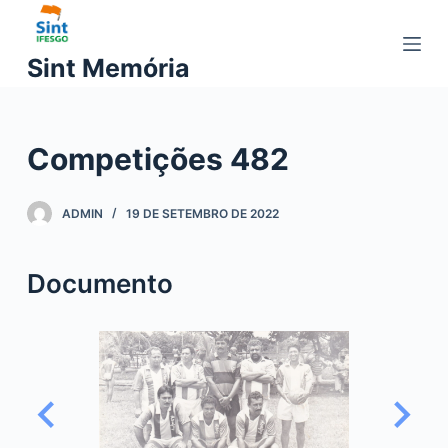
P
u
Sint Memória
l
a
r
Competições 482
p
a
r
ADMIN
19 DE SETEMBRO DE 2022
a
o
Documento
c
o
n
t
e
ú
d