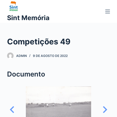
P
u
Sint Memória
l
a
r
Competições 49
p
a
r
ADMIN
9 DE AGOSTO DE 2022
a
o
Documento
c
o
n
t
e
ú
d