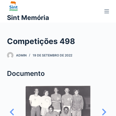
P
u
Sint Memória
l
a
r
Competições 498
p
a
r
ADMIN
19 DE SETEMBRO DE 2022
a
o
Documento
c
o
n
t
e
ú
d