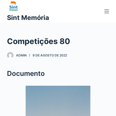
P
u
Sint Memória
l
a
r
Competições 80
p
a
r
ADMIN
9 DE AGOSTO DE 2022
a
o
Documento
c
o
n
t
e
ú
d