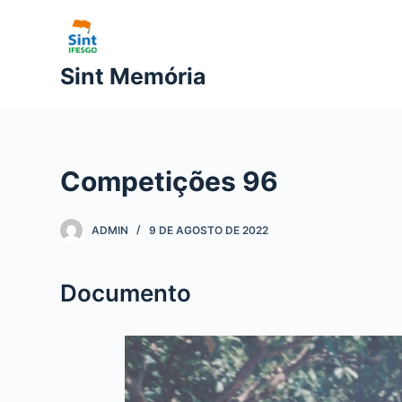
P
u
l
Sint Memória
a
r
p
a
Competições 96
r
a
o
ADMIN
9 DE AGOSTO DE 2022
c
o
Documento
n
t
e
ú
d