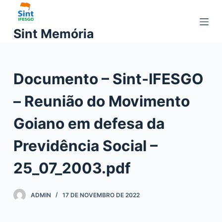
P
u
Sint Memória
l
a
r
Documento – Sint-IFESGO
p
a
– Reunião do Movimento
r
a
Goiano em defesa da
o
c
Previdência Social –
o
25_07_2003.pdf
n
t
e
ADMIN
17 DE NOVEMBRO DE 2022
ú
d