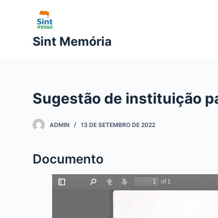
P
u
l
Sint Memória
a
r
p
a
Sugestão de instituição pa
r
a
o
ADMIN
13 DE SETEMBRO DE 2022
c
o
Documento
n
t
e
ú
d