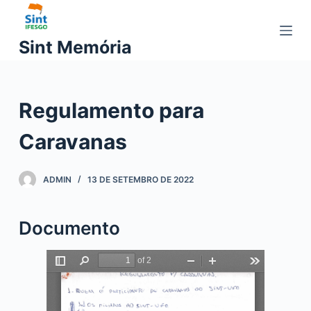
P
u
Sint Memória
l
a
r
Regulamento para
p
a
Caravanas
r
a
o
ADMIN
13 DE SETEMBRO DE 2022
c
o
Documento
n
t
e
ú
d