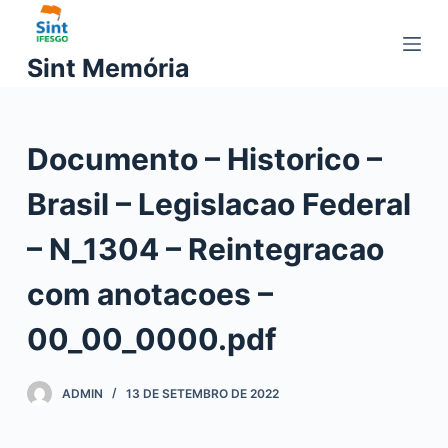
P
u
Sint Memória
l
a
r
Documento – Historico –
p
a
Brasil – Legislacao Federal
r
a
– N_1304 – Reintegracao
o
c
com anotacoes –
o
00_00_0000.pdf
n
t
e
ADMIN
13 DE SETEMBRO DE 2022
ú
d