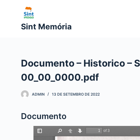
P
u
l
Sint Memória
a
r
p
a
Documento – Historico – 
r
a
00_00_0000.pdf
o
c
ADMIN
13 DE SETEMBRO DE 2022
o
n
t
Documento
e
ú
d