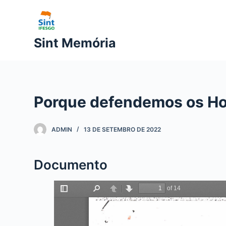
P
u
l
Sint Memória
a
r
p
a
Porque defendemos os Hos
r
a
o
ADMIN
13 DE SETEMBRO DE 2022
c
o
Documento
n
t
e
ú
d