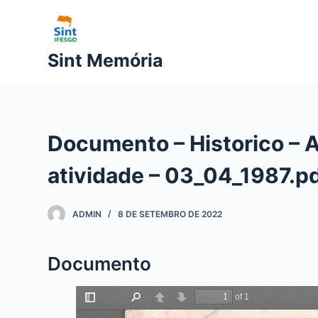
P
u
l
Sint Memória
a
r
p
a
Documento – Historico – 
r
a
atividade – 03_04_1987.p
o
c
ADMIN
8 DE SETEMBRO DE 2022
o
n
t
Documento
e
ú
d