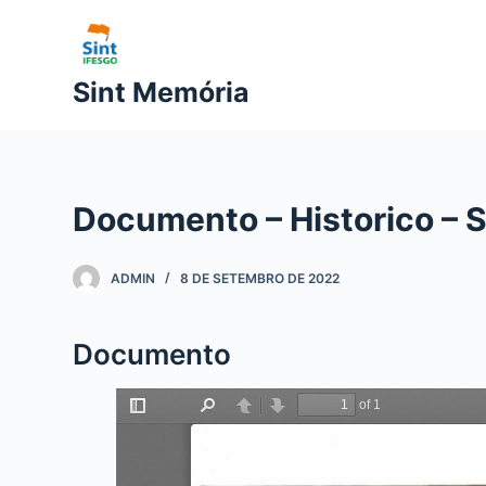
P
u
l
Sint Memória
a
r
p
a
Documento – Historico – 
r
a
o
ADMIN
8 DE SETEMBRO DE 2022
c
o
Documento
n
t
e
ú
d