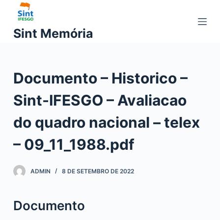
P
u
Sint Memória
l
a
r
Documento – Historico –
p
a
Sint-IFESGO – Avaliacao
r
a
do quadro nacional – telex
o
c
– 09_11_1988.pdf
o
n
ADMIN
8 DE SETEMBRO DE 2022
t
e
ú
Documento
d