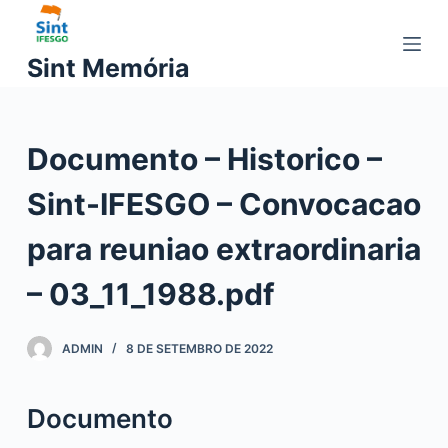
P
u
Sint Memória
l
a
r
Documento – Historico –
p
a
Sint-IFESGO – Convocacao
r
a
para reuniao extraordinaria
o
c
– 03_11_1988.pdf
o
n
ADMIN
8 DE SETEMBRO DE 2022
t
e
ú
Documento
d