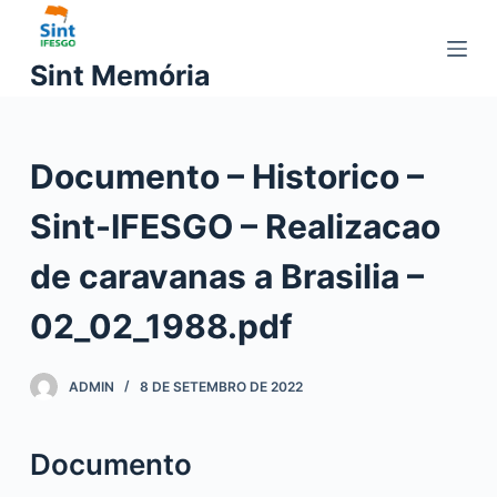
P
u
Sint Memória
l
a
r
Documento – Historico –
p
a
Sint-IFESGO – Realizacao
r
a
de caravanas a Brasilia –
o
c
02_02_1988.pdf
o
n
ADMIN
8 DE SETEMBRO DE 2022
t
e
ú
Documento
d