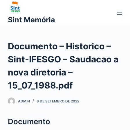
P
u
Sint Memória
l
a
r
Documento – Historico –
p
a
Sint-IFESGO – Saudacao a
r
a
nova diretoria –
o
c
15_07_1988.pdf
o
n
ADMIN
8 DE SETEMBRO DE 2022
t
e
ú
Documento
d