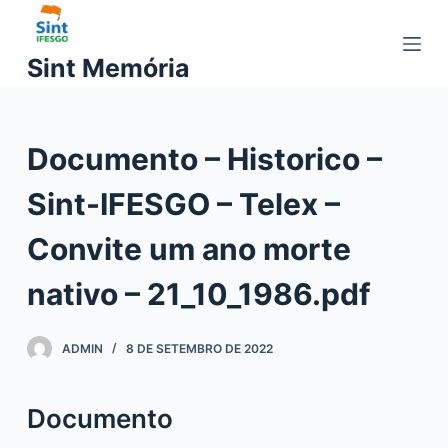
P
u
Sint Memória
l
a
r
Documento – Historico –
p
a
Sint-IFESGO – Telex –
r
a
Convite um ano morte
o
c
nativo – 21_10_1986.pdf
o
n
ADMIN
8 DE SETEMBRO DE 2022
t
e
ú
Documento
d