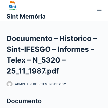
P
u
Sint Memória
l
a
r
Docuumento – Historico –
p
a
Sint-IFESGO – Informes –
r
a
Telex – N_5320 –
o
c
25_11_1987.pdf
o
n
ADMIN
8 DE SETEMBRO DE 2022
t
e
ú
Documento
d