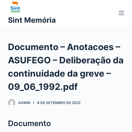
P
u
Sint Memória
l
a
r
Documento – Anotacoes –
p
a
ASUFEGO – Deliberação da
r
a
continuidade da greve –
o
c
09_06_1992.pdf
o
n
ADMIN
8 DE SETEMBRO DE 2022
t
e
ú
Documento
d