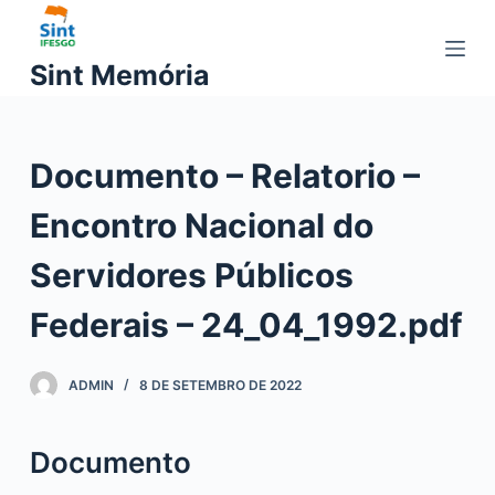
P
u
Sint Memória
l
a
r
Documento – Relatorio –
p
a
Encontro Nacional do
r
a
Servidores Públicos
o
c
Federais – 24_04_1992.pdf
o
n
ADMIN
8 DE SETEMBRO DE 2022
t
e
ú
Documento
d