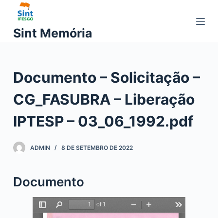
P
u
Sint Memória
l
a
r
Documento – Solicitação –
p
a
CG_FASUBRA – Liberação
r
a
IPTESP – 03_06_1992.pdf
o
c
ADMIN
8 DE SETEMBRO DE 2022
o
n
t
Documento
e
ú
d