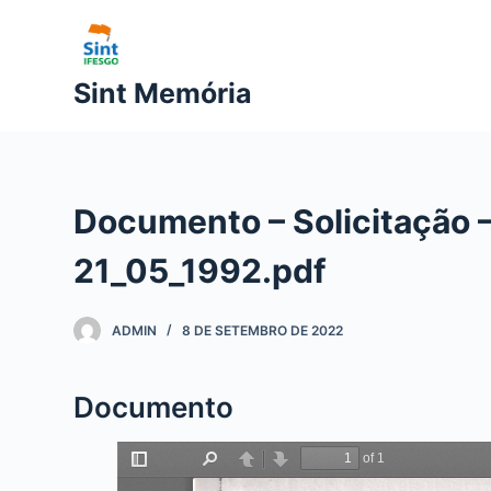
P
u
l
Sint Memória
a
r
p
a
Documento – Solicitação –
r
a
21_05_1992.pdf
o
c
ADMIN
8 DE SETEMBRO DE 2022
o
n
t
Documento
e
ú
d