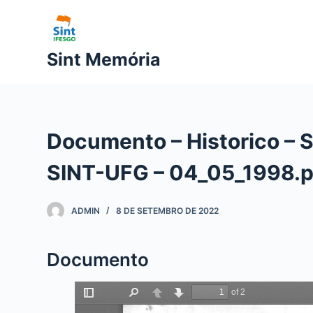
P
u
l
Sint Memória
a
r
p
a
Documento – Historico – S
r
a
SINT-UFG – 04_05_1998.p
o
c
ADMIN
8 DE SETEMBRO DE 2022
o
n
t
Documento
e
ú
d