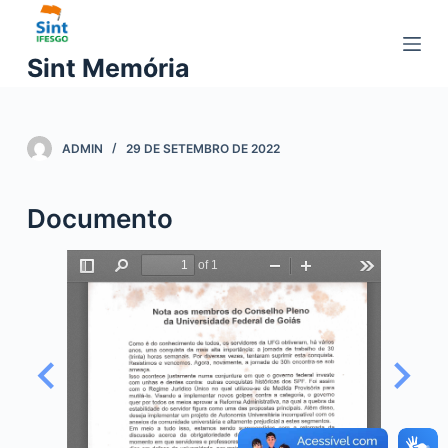
P
u
Sint Memória
l
a
r
ADMIN
29 DE SETEMBRO DE 2022
p
a
r
Documento
a
o
c
o
n
t
e
ú
d