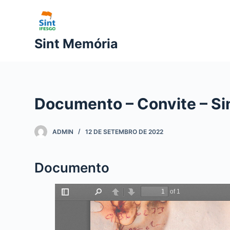
P
u
l
Sint Memória
a
r
p
a
Documento – Convite – Si
r
a
o
ADMIN
12 DE SETEMBRO DE 2022
c
o
Documento
n
t
e
ú
d