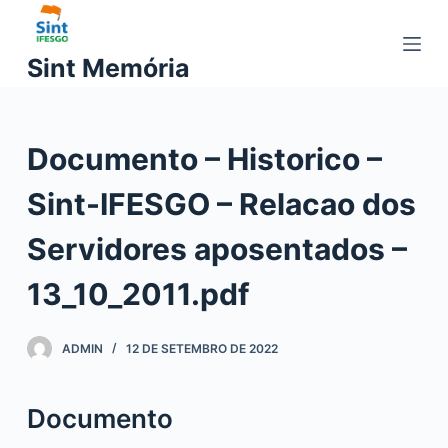
P
u
Sint Memória
l
a
r
Documento – Historico –
p
a
Sint-IFESGO – Relacao dos
r
a
Servidores aposentados –
o
c
13_10_2011.pdf
o
n
ADMIN
12 DE SETEMBRO DE 2022
t
e
ú
Documento
d