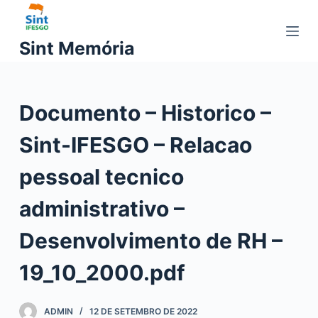
P
u
Sint Memória
l
a
r
Documento – Historico –
p
a
Sint-IFESGO – Relacao
r
a
pessoal tecnico
o
c
administrativo –
o
Desenvolvimento de RH –
n
t
19_10_2000.pdf
e
ú
d
ADMIN
12 DE SETEMBRO DE 2022