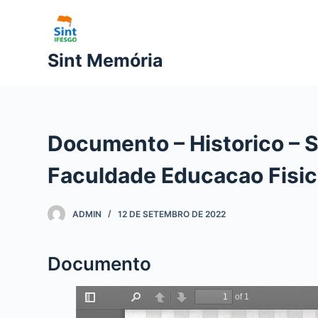
P
u
l
Sint Memória
a
r
p
a
Documento – Historico – S
r
a
Faculdade Educacao Fisic
o
c
ADMIN
12 DE SETEMBRO DE 2022
o
n
t
Documento
e
ú
d