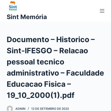
P
u
Sint Memória
l
a
r
Documento – Historico –
p
a
Sint-IFESGO – Relacao
r
a
pessoal tecnico
o
c
administrativo – Faculdade
o
Educacao Fisica –
n
t
19_10_2000(1).pdf
e
ú
d
ADMIN
12 DE SETEMBRO DE 2022