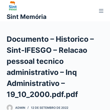
P
u
Sint Memória
l
a
r
Documento – Historico –
p
a
Sint-IFESGO – Relacao
r
a
pessoal tecnico
o
c
administrativo – Inq
o
Administrativo –
n
t
19_10_2000.pdf.pdf
e
ú
d
ADMIN
12 DE SETEMBRO DE 2022