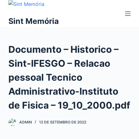
P
u
Sint Memória
l
a
r
Documento – Historico –
p
a
Sint-IFESGO – Relacao
r
a
pessoal Tecnico
o
c
Administrativo-Instituto
o
de Fisica – 19_10_2000.pdf
n
t
e
ADMIN
12 DE SETEMBRO DE 2022
ú
d