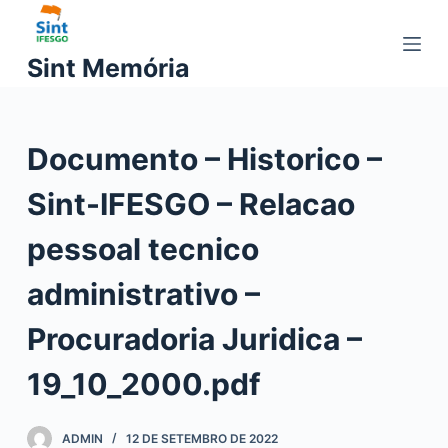
P
u
Sint Memória
l
a
r
Documento – Historico –
p
a
Sint-IFESGO – Relacao
r
a
pessoal tecnico
o
c
administrativo –
o
Procuradoria Juridica –
n
t
19_10_2000.pdf
e
ú
d
ADMIN
12 DE SETEMBRO DE 2022