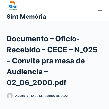
P
u
Sint Memória
l
a
r
Documento – Oficio-
p
a
Recebido – CECE – N_025
r
a
– Convite pra mesa de
o
c
Audiencia –
o
02_06_2000.pdf
n
t
e
ADMIN
12 DE SETEMBRO DE 2022
ú
d