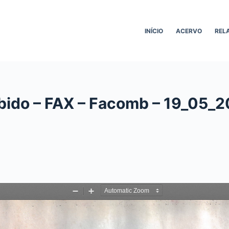
INÍCIO
ACERVO
REL
bido – FAX – Facomb – 19_05_