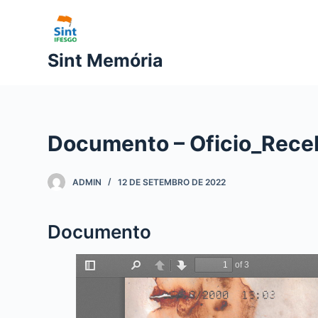
P
u
l
Sint Memória
a
r
p
a
Documento – Oficio_Rece
r
a
o
ADMIN
12 DE SETEMBRO DE 2022
c
o
Documento
n
t
e
ú
d