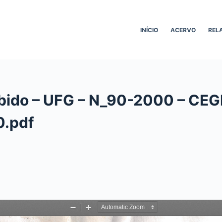
INÍCIO
ACERVO
REL
bido – UFG – N_90-2000 – CEG
0.pdf