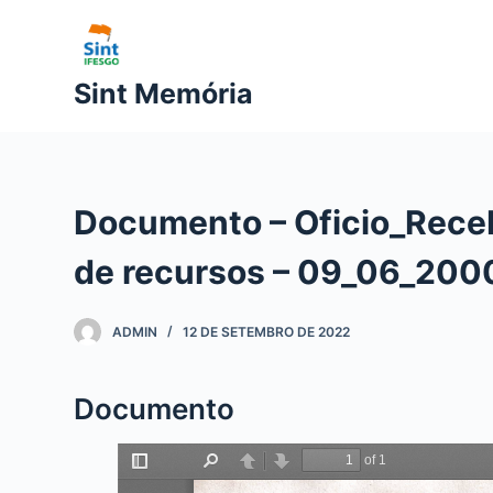
P
u
l
Sint Memória
a
r
p
a
Documento – Oficio_Rece
r
a
de recursos – 09_06_200
o
c
ADMIN
12 DE SETEMBRO DE 2022
o
n
t
Documento
e
ú
d