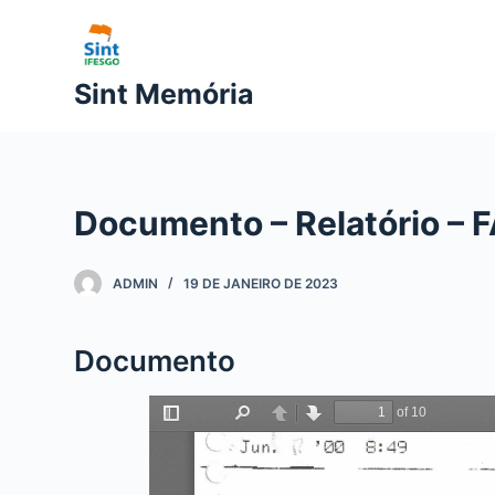
P
u
l
Sint Memória
a
r
p
a
Documento – Relatório –
r
a
o
ADMIN
19 DE JANEIRO DE 2023
c
o
Documento
n
t
e
ú
d