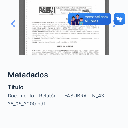
o
Metadados
Título
Documento - Relatório - FASUBRA - N_43 -
28_06_2000.pdf