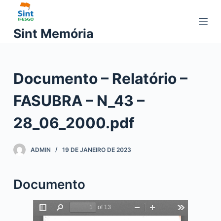
P
u
Sint Memória
l
a
r
Documento – Relatório –
p
a
FASUBRA – N_43 –
r
a
28_06_2000.pdf
o
c
ADMIN
19 DE JANEIRO DE 2023
o
n
t
Documento
e
ú
d