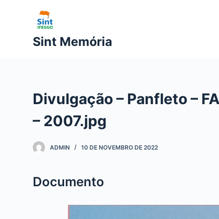
P
u
l
Sint Memória
a
r
p
a
Divulgação – Panfleto – 
r
a
– 2007.jpg
o
c
ADMIN
10 DE NOVEMBRO DE 2022
o
n
t
Documento
e
ú
d