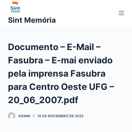
P
u
Sint Memória
l
a
r
Documento – E-Mail –
p
a
Fasubra – E-mai enviado
r
a
pela imprensa Fasubra
o
c
para Centro Oeste UFG –
o
20_06_2007.pdf
n
t
e
ADMIN
10 DE NOVEMBRO DE 2022
ú
d