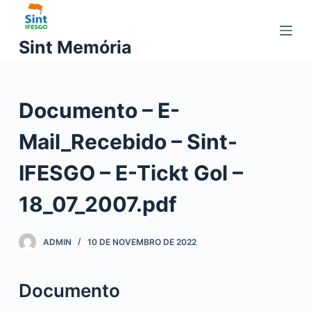
P
u
Sint Memória
l
a
r
Documento – E-
p
a
Mail_Recebido – Sint-
r
a
IFESGO – E-Tickt Gol –
o
c
18_07_2007.pdf
o
n
ADMIN
10 DE NOVEMBRO DE 2022
t
e
ú
Documento
d